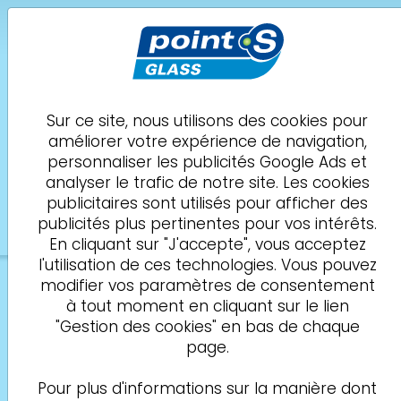
ADAS
POINT S Glass
Montmélian
RC AUTOCENTER
Sur ce site, nous utilisons des cookies pour
améliorer votre expérience de navigation,
Demande de
04 81 68 08 21
personnaliser les publicités Google Ads et
rendez-vous
analyser le trafic de notre site. Les cookies
Vitre
Impact
Assurance
Rdv
Infos
publicitaires sont utilisés pour afficher des
1
2
3
4
5
publicités plus pertinentes pour vos intérêts.
En cliquant sur "J'accepte", vous acceptez
l'utilisation de ces technologies. Vous pouvez
modifier vos paramètres de consentement
Sur quelle vitre porte
à tout moment en cliquant sur le lien
l’intervention souhaitée ?
"Gestion des cookies" en bas de chaque
page.
Merci de sélectionner la vitre impactée
Pour plus d'informations sur la manière dont