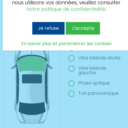
nous utilisons vos données, veuillez consulter
Si vous avez plusieurs sinitres à déclarer merci de
notre politique de confidentialité
.
l’indiquer dans la case informations commentaires de la
dernière étape
Je refuse
J'accepte
Pare-brise
En savoir plus et paramétrer les cookies
Lunette arrière
Vitre latérale droite
Vitre latérale
gauche
Phare optique
Toit panoramique